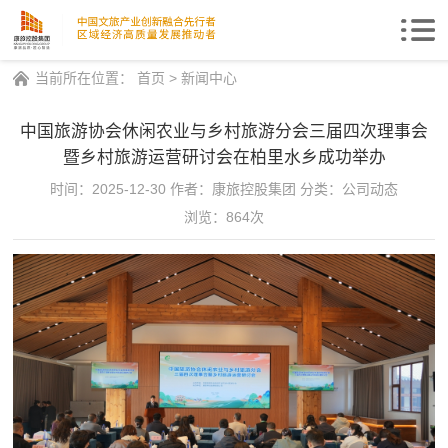
Togg
navi
当前所在位置：
首页
>
新闻中心
中国旅游协会休闲农业与乡村旅游分会三届四次理事会
暨乡村旅游运营研讨会在柏里水乡成功举办
时间：2025-12-30
作者：康旅控股集团
分类：公司动态
浏览：864次