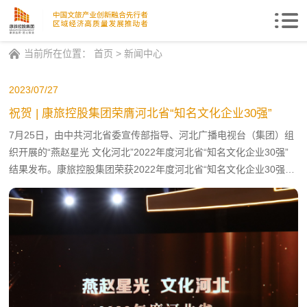
Togg
navi
当前所在位置：
首页
>
新闻中心
2023/07/27
祝贺 | 康旅控股集团荣膺河北省“知名文化企业30强”
7月25日，由中共河北省委宣传部指导、河北广播电视台（集团）组
织开展的“燕赵星光 文化河北”2022年度河北省“知名文化企业30强”
结果发布。康旅控股集团荣获2022年度河北省“知名文化企业30强”
称号！ 此外，不久前集团自主开发运营的西柏坡柏里水乡被评为“河
北省十大文化产业项目”。这些奖项，是康旅控股集团“以文为脉，以
人为本，以生态为基础，以产业为核心”理念的最佳证明，是社会各
界对康旅控股集团推动农文旅康养产业融合发展的高度肯定。未来，
康旅集团将继续秉承“创造文明，服务民众，康旅品质，匠心智造”的
企业信念，遵循“科技引领，创新驱动，教育赋能，融合前行”的指导
思想，以使命传承者的坚持，以行业领跑者的担当，做产、学、研、
用相结合的实践者，做中国文旅产业创新融合先行者，做区域经济高