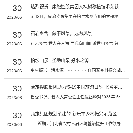
30
热烈祝贺 | 康旅控股集团大槐树移植技术荣获专利！
6月2日，康旅控股集团在柏里水乡应用的大槐树移植技术荣获国家实用新型专利（实用新型名称：一种用于临河大树的移植运输装置，专利号：ZL 2022 2 3139185.3），为集团的专利荣誉再添新辉！ 专利介绍：一种用于临河大树的移植运输装置 大槐树的移植充分体现了康旅规划设计建设的DNA中四项基本原则：以文为脉、以人为本、以生态为基础、以产业为核心，以及三大设计理念：自然化、生态化、人性化。 树木的移植工作首先考虑的是自然地理环境：集团技术人员考虑到西柏坡三面环山，一面环水的自然环境，抛却定式思维，大胆提出在临近河床的地方，借助河水进行树木移植，从而有效提高移栽成活率。 在依托理论对设想进行反复推演后，基于对大槐树微生态的全面保护，集团工程人员建造了一艘用于移植临河大树的水上钢结构浮式平台船。这艘平台船拥有由若干竖梁焊接在一起、上下平行的底层框架和顶层框架，框架内通过若干槽钢基材加强连接，保证坚固性与稳定性
2023/06
30
石岩乡舍 | 藏于风景，成为风景
石岩乡舍 世人在人海 而我向山间 避世归乡舍 复得返自然 石岩乡舍位于石家庄市赞皇县，地处国家地质公园、国家4A级景区——嶂石岩景区的核心位置，紧邻景区索道站，区位优越，游览便捷。由康旅控股集团开发投资运营，是全功能景区接待服务中心。 石岩乡舍整体建筑风格彰显着赤壁丹霞的嶂石岩地貌特色，庭前溪流蜿蜒，背倚苍翠山峦，大自然的静谧清幽让这里独添一份雅致。 ● 它藏于风景中，也成为了风景。 本着顺应自然、康养舒适的设计原则，大堂在契合自然生态的基础上融合当地文化元素，采用简约现代的装修风格，将原生景观、传统文化与现代文明完美融合；客房装修取材于自然，将平凡的美感投射于简朴干净的环境之上，既有自然之美，又有文化之韵，还有现代之真。 石岩乡舍 石岩乡舍共四层，设有59间客房，分标准房、大床房、行政套房三种房型，可同时容纳100人入住。整个乡舍特别配备了嶂石岩景区独一无二的地暖系统，并设有餐厅、多功能厅、棋牌室、屋顶花园等功能区，可为游客提供温馨住宿、多样化餐饮、娱乐休闲、会议商谈等全方位服务。 群山掩映中，每一间客房都是艺术，每一个角落都是心意，高质量的居住环境可有效缓解平日的劳累。在这里，游客不仅可以赏春天的花，看夏天的水，听秋天的风，还可以推开窗户远眺皑皑雪山，享尽四季之境。
2023/06
30
柏坡山泉 | 圣地山泉 好水之源
乡村振兴 “活水源” ···· ···· ···· 在国家乡村振兴战略引领下，平山县委县政府领导下，康旅控股集团积极参与柏坡山泉水厂转型升级，全面布局水厂建设与运营。 秉承着“以文化为脉络，以生态为基础，以产业为核心”的理念，康旅控股集团挖掘区域文化，重新设计改造厂区，引进全自动高标准生产线，新建高标准无菌生产车间，严格按照国家标准执行“检验检测一过滤灌装一成品包装一物流运输”等流程，品牌正式升级为“柏坡山泉”。 “ 3月23日，恰逢党中央离开西柏坡进京“赶考日”，柏坡山泉正式面市，从此汩汩泉水成为乡村振兴 “活水源”。 ” #1 水源地 源自革命圣地活泉水脉 柏坡山泉取自革命圣地西柏坡腹地的凤凰山活泉水脉，泉水水源地地处太行山东部深山区，出露地层主要为太古界变质岩，矿泉水赋存于麻岩风化裂缝中。主要补给来源为大气降水入渗补给和基岩裂隙水侧向经流补给，是理想的天然水源地。 此处群山环绕，静谧幽雅，泉水经过矿洞溶洞、植被深层循环净化及漫长的渗透溶滤后，汇聚天地精华自涌而出，因此富含多种微量元素和矿物质，是大自然馈赠的山泉好水。 #2 矿物质成分 产品简介 远遁群山去尘嚣。柏坡山泉涌自200米地下岩层，泉眼位于封闭保护区内，周边松柏苍翠，大自然精华汇聚，酝酿出独特的甘甜清爽口感，据权威部门检验报告显示：柏坡山泉富锶、低钠、高偏硅酸，天然小分子、活性强，易吸收。偏硅酸含量、锶含量均优于国家标准，PH值呈弱碱性，是饮用养生、烹饪佳肴、泡茶品鉴的上乘之选。 锶 能够促进骨骼发育和类骨质的形成，可促进新陈代谢，有效减少高血压与高血脂、高血糖的发病几率，尤其对心血管疾病有一
2023/06
30
康旅控股集团助力“5•19中国旅游日”河北省主会场活动成功举办
省委书记、省人大常委会主任倪岳峰对2023年“5•19中国旅游日”河北省活动作出批示：习近平总书记指出，旅游是综合性产业，是拉动经济发展的重要动力。全省各地各部门要深入贯彻落实总书记重要指示和党中央决策部署，抢抓京津冀协同发展、雄安新区建设等重大机遇，加快打造文旅融合、全域全季的旅游强省，为奋力谱写中国式现代化建设河北篇章增光添彩。要充分发挥旅游资源丰富的优势，扎实推进京张体育文化旅游带、大运河文化旅游带等建设，大力发展红色旅游、乡村旅游、生态旅游、冰雪旅游，推进文化和旅游深度融合发展，积极培育新产品、新模式、新业态。要以举办“5·19中国旅游日”活动为契机，加强宣传推介，强化政策支持，提高服务水平，全面提升来冀游客体验感和满意度，使“这么近，那么美，周末到河北”成为新时尚，以高品质旅游推动高质量发展。 · 这么近，那么美，周末到河北 5月19日，“5·19中国旅游日”河北省分会场活动在石家庄赞皇县嶂石岩景区拉开帷幕，河北省委宣传部副部长、省文化和旅游厅党组书记、厅长张才宣读倪岳峰书记的批示并提出落实要求，省文化和旅游厅党组副书记、副厅长张胜利，石家庄市人民政府副市长张峰珍、赞皇县委书记陈宏锋等领导出席活动。集团董事长刘江敏受邀参加。 张才表示，今年以来，省文化和旅游厅深入学习贯彻习近平总书记在河北考察时的重要讲话精神，牢牢把握文旅市场快速复苏的重大机遇，以开展主题教育为契机，创新制定政策措施，优化旅游产业结构，加快完善基础设施，推动全省旅游高质量发展取得新成效。今年“中国旅游日”，河北坚持上下贯通、全省联动，建立了“1+14+67+N”工作机制（1个主会场活动+全省各地14个分会场活动+67个重点旅游县活动+全省各重点旅游景区活动），以“主题月、主题周、主题日”的形式，开展了旅游高质量发展专题研讨、文旅项目观摩拉练、文化和旅游大讲堂、文创商品和非遗展示等系列活动，接下来，还将集中发布河北旅游发展重大政策、精品旅游线路、旅游惠民措施、品质服务承诺、文明出游倡议等，进一步打响“这么近，那么美，周末到河北”品牌，营造全社会关注旅游、参与旅游、支持旅游、发展旅游的浓厚氛围。他还向海内外游客发出了到河北览山水、访古迹、游田园、品美食、赏民俗的诚挚邀请。
2023/06
30
康旅集团规划承建的“新乐市乡村振兴示范区”西安家庄村被评为河北省美丽乡村精品村！
近期，河北省农村人居环境整治提升工作领导小组办公室，通报了“河北省2022年度美丽乡村精品村名单”，康旅控股集团规划承建的“新乐市乡村振兴示范区”中的马头铺镇西安家庄村榜上有名！ 西安家庄 西安家庄游园设计充分融合村庄民俗文化小品、原木小品，旨在打造以绿化为主的娱乐休闲空间。游园入口设置休憩廊架满足人们的休憩需求，场地中设置原木座椅及秋千，满足儿童使用需求；使用原木蹲作为休憩座椅，与村庄更加贴合且具有实用性，同时后侧墙体用以原木及老物件进行装饰。游园内大部分为村内原有
2023/06