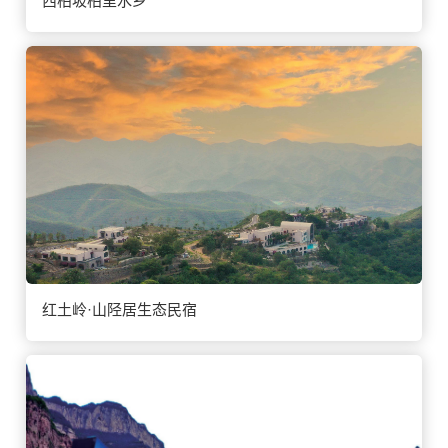
西柏坡柏里水乡
红土岭·山陉居生态民宿