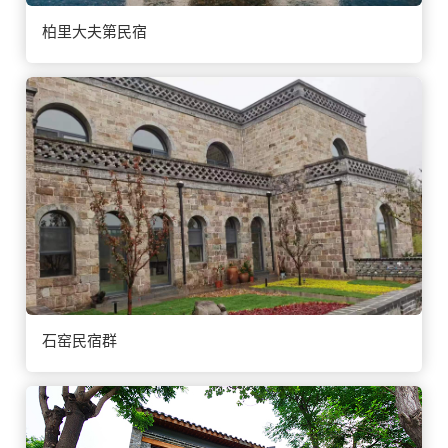
柏里大夫第民宿
石窑民宿群