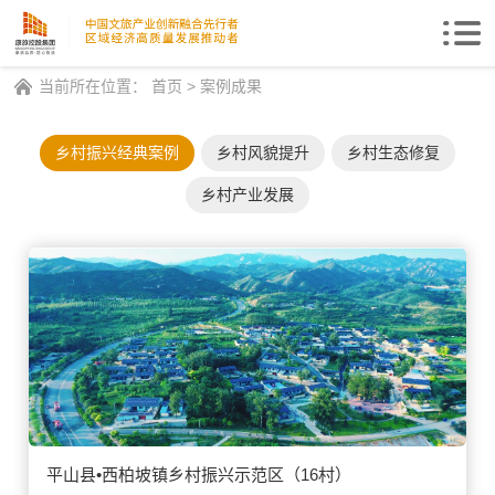
Togg
navi
当前所在位置：
首页
>
案例成果
乡村振兴经典案例
乡村风貌提升
乡村生态修复
乡村产业发展
平山县•西柏坡镇乡村振兴示范区（16村）