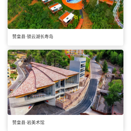
赞皇县·锁云湖长寿岛
赞皇县·岩美术馆