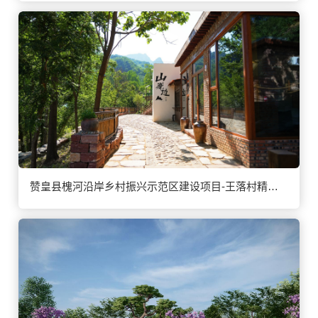
赞皇县槐河沿岸乡村振兴示范区建设项目-王落村精品民宿