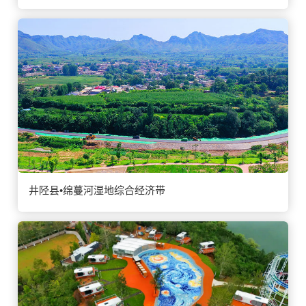
井陉县•绵蔓河湿地综合经济带