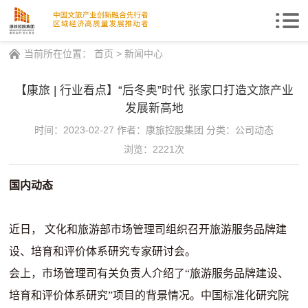
Togg
navi
当前所在位置：
首页
>
新闻中心
【康旅 | 行业看点】“后冬奥”时代 张家口打造文旅产业
发展新高地
时间：2023-02-27
作者：康旅控股集团
分类：公司动态
浏览：2221次
国内动态
近日，
文化和旅游部市场管理司组织召开旅游服务品牌建
设、培育和评价体系研究专家研讨会。
会上，市场管理司有关负责人介绍了
“
旅游服务品牌建设、
培育和评价体系研究
”
项目的背景情况。中国标准化研究院