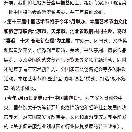
开展。我们将在地方普查申报基础上，组织专家评审确定第
一批中国特品级旅游资源名录，并于年底前公布。
第十三届中国艺术节将于今年
月举办
。
本届艺术节由文化
9
2.
和旅游部联合北京市、天津市、河北省政府共同主办，将以
喜迎二十大 奋进新征程
为主题
，举办开、闭幕式，文华奖
“
”
和群星奖评奖，优秀剧目展演，美术、书法篆刻、摄影作品
展览，以及全国演艺文创产品博览会等多项主题活动，同时
还配套了青年艺术创作周、全国演艺文创博览会等多项联动
活动。本届艺术节将通过
互联网
演艺
模式，打造
永不落
“
+
”
“
幕
的艺术盛会。
”
今年5月19日是第12个“中国旅游日”
。为了深入贯彻党中
3.
央、国务院关于统筹新冠肺炎疫情防控和经济社会发展的决
策部署，落实国家发展改革委、文化和旅游部等14部委印发
的《关于促进服务业领域困难行业恢复发展的若干政策》，