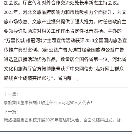
加会议。厅宣传和对外合作交流处处长李新杰主持会议。
2021
年，河北文旅品牌影响力和市场吸引力全面提升，为文
旅市场恢复、文旅产业振兴提供了强大推力。时任省政府主
要领导许勤两次对相关工作作出肯定性批示表扬。主办的
“
万里长城 雄冠河北
”
主题宣传活动获评
2020
全国国内旅游宣
传推广典型案例。
3
部公益广告入选首届全国旅游公益广告
遴选暨展播活动优秀作品，数量居全国各省第一位。河北省
文化和旅游厅官方微博账号获评中央网信办
“
走好网上群众
路线百个成绩突出账号
”
，省内唯一。
上一篇：
康旅集团董事长刘江敏连任四届河北省人大代表！
下一篇：
康旅控股集团系统开展2025年度述职大会：全面总结再出发，凝心聚力启新程！