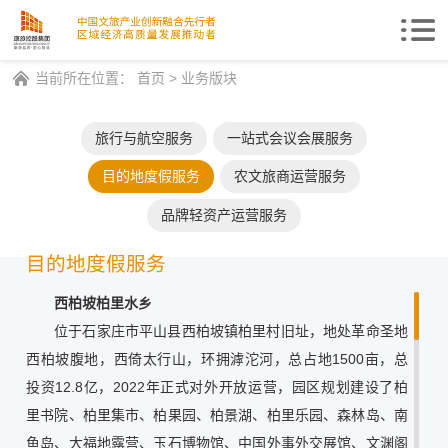
Togg
navi
当前所在位置：
首页
>
业务版块
旅行与航空服务
一站式会议会展服务
目的地度假服务
农文旅商运营服务
品牌轻资产运营服务
目的地度假服务
西柏坡柏里水乡
位于石家庄市平山县西柏坡镇柏里村旧址，地处革命圣地
西柏坡腹地，西倚太行山，环拥滹沱河，总占地1500亩，总
投资12.8亿，2022年正式对外开放运营，园区规划建设了柏
里书院、柏里集市、柏果园、柏景湖、柏里乐园、森林岛、南
鱼岛、大福地露营、玉石博物馆、中国外事外交展馆、文渊阁