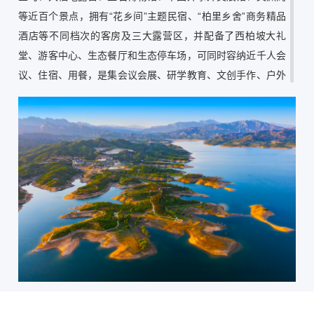
等近百个景点，拥有“花乡间”主题民宿、“柏里乡舍”商务精品
酒店等不同档次的客房及三大露营区，并配备了西柏坡大礼
堂、游客中心、生态餐厅和生态停车场，可同时容纳近千人会
议、住宿、用餐，是集会议会展、研学教育、文创手作、户外
运动、康体养生、亲子游乐等多功能于一体的高端生态休闲度
假之地，是农文旅康养融合带动区域产业发展、赋能乡村振兴
的新标杆。
运营以来，荣获“中国服务”旅游产品创新大会典型创意案
例、西柏坡乡村振兴发展大会会址、休闲农业与乡村旅游示范
基地、百佳精品乡村民宿培育单位、最佳综合服务会议中心等
诸多荣誉奖项，获得行业和社会各界的高度评价。
红土岭·山陉居生态民宿
红土岭·山陉居生态民宿坐落于井陉太行天路西段至高
点，占地1200亩，海拔约800米，因红色土壤、山石地貌得名
“红土岭”。在国家乡村振兴战略引领下，以“山的世界、云的故
乡、鲜花盛开的村庄”为理念，尊重在地文化与生态，在保留