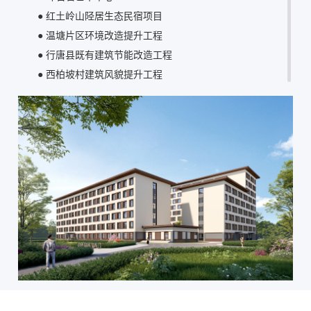
●
红土岭山陉居生态民宿项目
● 温塘片区环境改造提升工程
● 行唐县既有建筑节能改造工程
● 西柏坡村建筑风貌提升工程
● 永清建筑立面提升改造工程
● 井陉县老旧小区改造工程
● 灵寿县正南大街、中山大道、人民路样板街道容貌提升
工程
● 行唐县颍水河沿岸文化经济基础建设项目（全民健身中
心及附属设施）EPC 总承包2标段
● 井陉县人居环境整治项目
● 晋州市古梨树农业示范园项目
● 南庄村村民中心（中组部旧址接待处）工程